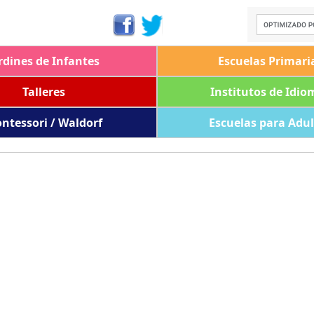
rdines de Infantes
Escuelas Primari
Talleres
Institutos de Idio
ntessori / Waldorf
Escuelas para Adu