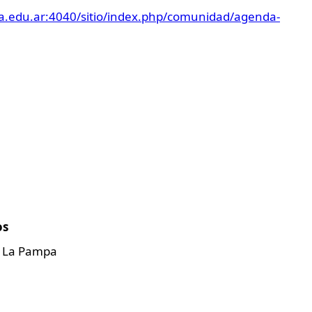
a.edu.ar:4040/sitio/index.php/comunidad/agenda-
os
de La Pampa