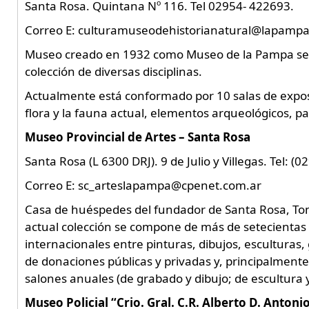
Santa Rosa. Quintana Nº 116. Tel 02954- 422693.
Correo E: culturamuseodehistorianatural@lapampa
Museo creado en 1932 como Museo de la Pampa s
colección de diversas disciplinas.
Actualmente está conformado por 10 salas de exposi
flora y la fauna actual, elementos arqueológicos, pa
Museo Provincial de Artes – Santa Rosa
Santa Rosa (L 6300 DRJ). 9 de Julio y Villegas. Tel: (
Correo E: sc_arteslapampa@cpenet.com.ar
Casa de huéspedes del fundador de Santa Rosa, Tom
actual colección se compone de más de setecientas p
internacionales entre pinturas, dibujos, esculturas,
de donaciones públicas y privadas y, principalmente
salones anuales (de grabado y dibujo; de escultura y
Museo Policial “Crio. Gral. C.R. Alberto D. Antoni