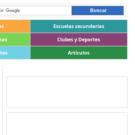
as
Escuelas secundarias
mas
Clubes y Deportes
ltos
Artículos