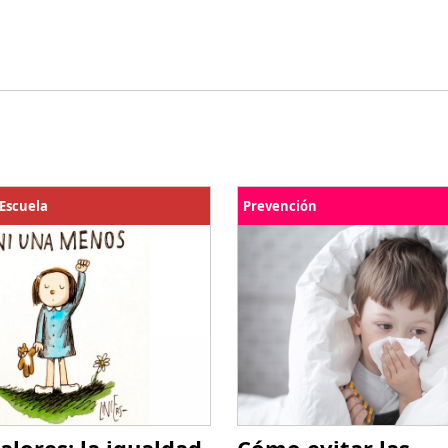
 Escuela
Prevención
alores: la igualdad
Cómo evitar las