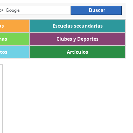
as
Escuelas secundarias
mas
Clubes y Deportes
ltos
Artículos