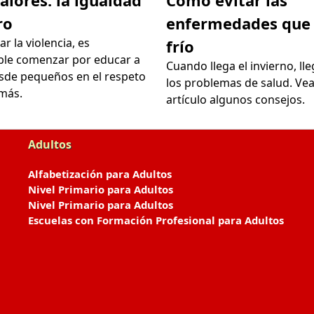
ro
enfermedades que 
r la violencia, es
frío
ble comenzar por educar a
Cuando llega el invierno, ll
esde pequeños en el respeto
los problemas de salud. Ve
emás.
artículo algunos consejos.
Adultos
Alfabetización para Adultos
Nivel Primario para Adultos
Nivel Primario para Adultos
Escuelas con Formación Profesional para Adultos