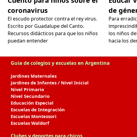
coronavirus
de géne
El escudo protector contra el rey virus.
Para erradica
Escrito por Guadalupe del Canto.
imprescindi
Recursos didácticos para que los niños
los niños d
puedan entender
hacia los d
Guia de colegios y escuelas en Argentina
Jardines Maternales
Jardines de Infantes / Nivel Inicial
Nivel Primario
Nivel Secundario
Educación Especial
Escuelas de Integración
Escuelas Montessori
Escuelas Waldorf
Clubes y deportes para chicos