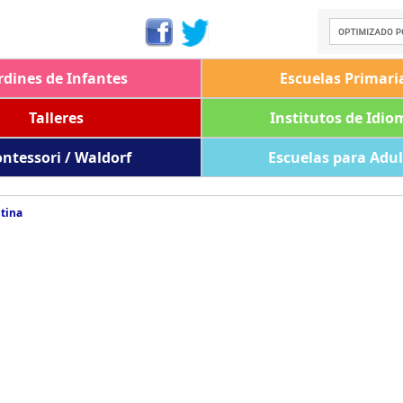
rdines de Infantes
Escuelas Primari
Talleres
Institutos de Idio
ntessori / Waldorf
Escuelas para Adu
tina