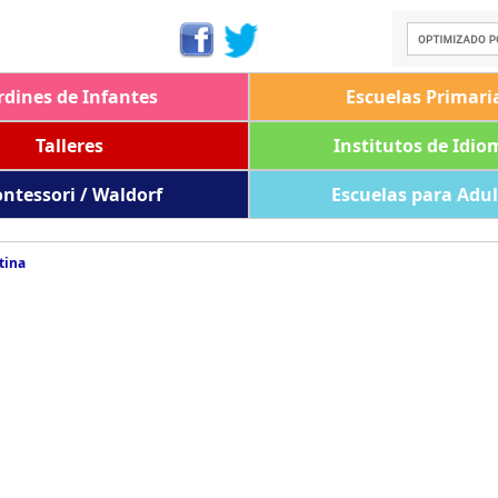
rdines de Infantes
Escuelas Primari
Talleres
Institutos de Idio
ntessori / Waldorf
Escuelas para Adu
tina