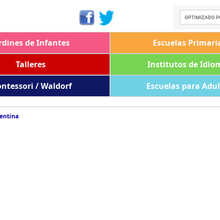
rdines de Infantes
Escuelas Primari
Talleres
Institutos de Idio
ntessori / Waldorf
Escuelas para Adu
gentina